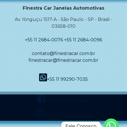
Finestra Car Janelas Automotivas
Av. Itinguçu 1517-A
-
São Paulo
-
SP - Brasil
-
03658-010
+55 11 2684-0076
+55 11 2684-0096
contato@finestracar.com.br
finestracar@finestracar.com.br
+55 11 99290-7035
/FinestraCarJanelas
@FinestraCarJanelas
Fale Conosco