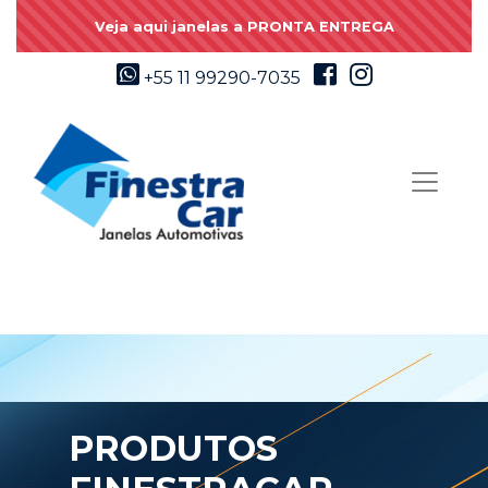
Veja aqui janelas a PRONTA ENTREGA
+55 11 99290-7035
PRODUTOS