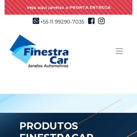
Veja aqui janelas a PRONTA ENTREGA
+55 11 99290-7035
PRODUTOS